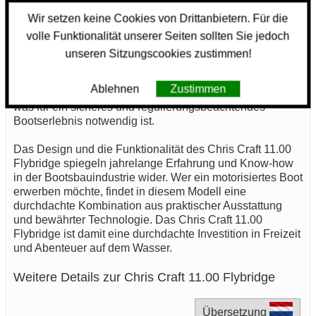
dieser Motoren macht das Chris Craft 11.00 Flybridge zu
Wir setzen keine Cookies von Drittanbietern. Für die
einem attraktiven Angebot für Bootsfahrer, die
volle Funktionalität unserer Seiten sollten Sie jedoch
Performance und Zuverlässigkeit schätzen.
unseren Sitzungscookies zustimmen!
Die CE-Norm wird erwähnenswert berücksichtigt, auch
wenn die Spezifikationen in diesem Segment variieren
Ablehnen
Zustimmen
können. Das Chris Craft 11.00 Flybridge bringt alles mit,
was für ein sicheres und regulierungsbeachtendes
Bootserlebnis notwendig ist.
Das Design und die Funktionalität des Chris Craft 11.00
Flybridge spiegeln jahrelange Erfahrung und Know-how
in der Bootsbauindustrie wider. Wer ein motorisiertes Boot
erwerben möchte, findet in diesem Modell eine
durchdachte Kombination aus praktischer Ausstattung
und bewährter Technologie. Das Chris Craft 11.00
Flybridge ist damit eine durchdachte Investition in Freizeit
und Abenteuer auf dem Wasser.
Weitere Details zur Chris Craft 11.00 Flybridge
Übersetzung