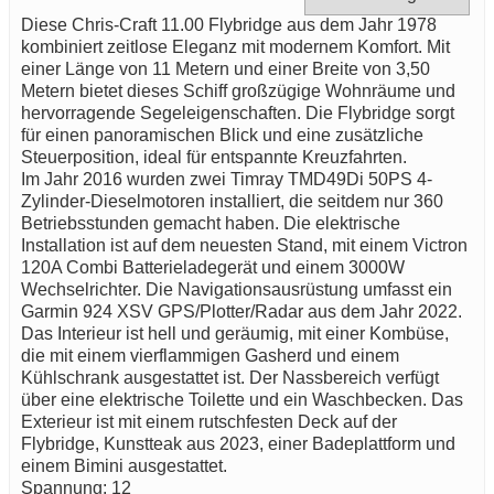
Diese Chris-Craft 11.00 Flybridge aus dem Jahr 1978
kombiniert zeitlose Eleganz mit modernem Komfort. Mit
einer Länge von 11 Metern und einer Breite von 3,50
Metern bietet dieses Schiff großzügige Wohnräume und
hervorragende Segeleigenschaften. Die Flybridge sorgt
für einen panoramischen Blick und eine zusätzliche
Steuerposition, ideal für entspannte Kreuzfahrten.
Im Jahr 2016 wurden zwei Timray TMD49Di 50PS 4-
Zylinder-Dieselmotoren installiert, die seitdem nur 360
Betriebsstunden gemacht haben. Die elektrische
Installation ist auf dem neuesten Stand, mit einem Victron
120A Combi Batterieladegerät und einem 3000W
Wechselrichter. Die Navigationsausrüstung umfasst ein
Garmin 924 XSV GPS/Plotter/Radar aus dem Jahr 2022.
Das Interieur ist hell und geräumig, mit einer Kombüse,
die mit einem vierflammigen Gasherd und einem
Kühlschrank ausgestattet ist. Der Nassbereich verfügt
über eine elektrische Toilette und ein Waschbecken. Das
Exterieur ist mit einem rutschfesten Deck auf der
Flybridge, Kunstteak aus 2023, einer Badeplattform und
einem Bimini ausgestattet.
Spannung: 12