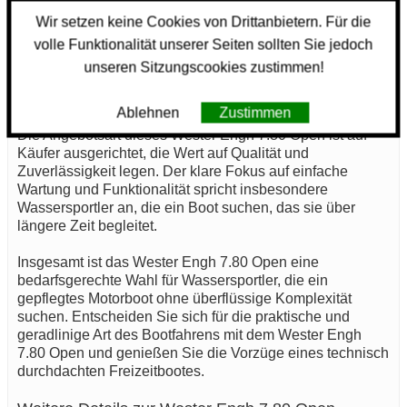
Wir setzen keine Cookies von Drittanbietern. Für die
Neben den technischen Aspekten ist auch die CE-Norm
ein wichtiges Kriterium bei der Auswahl eines Bootes.
volle Funktionalität unserer Seiten sollten Sie jedoch
Das Wester Engh 7.80 Open erfüllt die entsprechenden
unseren Sitzungscookies zustimmen!
Anforderungen und gewährleistet somit eine gewisse
Sicherheit beim Betrieb auf dem Wasser.
Ablehnen
Zustimmen
Die Angebotsart dieses Wester Engh 7.80 Open ist auf
Käufer ausgerichtet, die Wert auf Qualität und
Zuverlässigkeit legen. Der klare Fokus auf einfache
Wartung und Funktionalität spricht insbesondere
Wassersportler an, die ein Boot suchen, das sie über
längere Zeit begleitet.
Insgesamt ist das Wester Engh 7.80 Open eine
bedarfsgerechte Wahl für Wassersportler, die ein
gepflegtes Motorboot ohne überflüssige Komplexität
suchen. Entscheiden Sie sich für die praktische und
geradlinige Art des Bootfahrens mit dem Wester Engh
7.80 Open und genießen Sie die Vorzüge eines technisch
durchdachten Freizeitbootes.