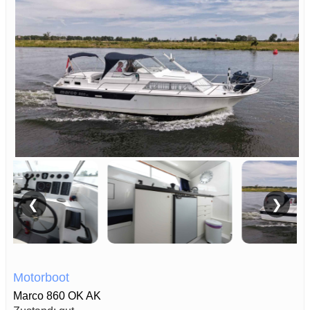
❮
❯
Motorboot
Marco 860 OK AK