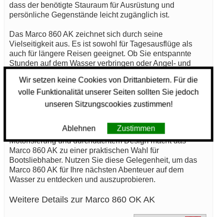
dass der benötigte Stauraum für Ausrüstung und
persönliche Gegenstände leicht zugänglich ist.
Das Marco 860 AK zeichnet sich durch seine
Vielseitigkeit aus. Es ist sowohl für Tagesausflüge als
auch für längere Reisen geeignet. Ob Sie entspannte
Stunden auf dem Wasser verbringen oder Angel- und
Wassersportaktivitäten nachgehen möchten, das Marco
Wir setzen keine Cookies von Drittanbietern. Für die
860 AK bietet Ihnen die Flexibilität, die Sie benötigen. Der
volle Funktionalität unserer Seiten sollten Sie jedoch
geräumige Deckbereich erlaubt es, die Zeit im Freien zu
genießen und gesellige Momente mit Familie oder
unseren Sitzungscookies zustimmen!
Freunden zu verbringen.
Ablehnen
Zustimmen
Die Kombination aus Funktionalität, angemessener
Motorisierung und durchdachtem Design macht das
Marco 860 AK zu einer praktischen Wahl für
Bootsliebhaber. Nutzen Sie diese Gelegenheit, um das
Marco 860 AK für Ihre nächsten Abenteuer auf dem
Wasser zu entdecken und auszuprobieren.
Weitere Details zur Marco 860 OK AK