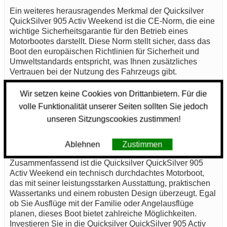
Ein weiteres herausragendes Merkmal der Quicksilver
QuickSilver 905 Activ Weekend ist die CE-Norm, die eine
wichtige Sicherheitsgarantie für den Betrieb eines
Motorbootes darstellt. Diese Norm stellt sicher, dass das
Boot den europäischen Richtlinien für Sicherheit und
Umweltstandards entspricht, was Ihnen zusätzliches
Vertrauen bei der Nutzung des Fahrzeugs gibt.
Die Innenausstattung der Quicksilver QuickSilver 905
Wir setzen keine Cookies von Drittanbietern. Für die
Activ Weekend ist funktional und ansprechend gestaltet.
volle Funktionalität unserer Seiten sollten Sie jedoch
Mit ausreichend Platz für bis zu 8 Personen, ist es der
unseren Sitzungscookies zustimmen!
perfekte Ort für Familienausflüge oder Ausflüge mit
Freunden. Die Innenräume sind so konzipiert, dass Sie
sich auch bei längeren Aufenthalten wohlfühlen können.
Ablehnen
Zustimmen
Zusammenfassend ist die Quicksilver QuickSilver 905
Activ Weekend ein technisch durchdachtes Motorboot,
das mit seiner leistungsstarken Ausstattung, praktischen
Wassertanks und einem robusten Design überzeugt. Egal
ob Sie Ausflüge mit der Familie oder Angelausflüge
planen, dieses Boot bietet zahlreiche Möglichkeiten.
Investieren Sie in die Quicksilver QuickSilver 905 Activ