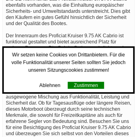
ebenfalls vorhanden, was die Einhaltung europäischer
Sicherheits- und Umweltstandards unterstreicht. Dies gibt
den Käufern ein gutes Gefühl hinsichtlich der Sicherheit
und der Qualität des Bootes.
Der Innenraum des Proficiat Kruiser 9.75 AK Cabrio ist
funktional gestaltet und bietet ausreichend Platz für
mehrere Personen. Die Cabrio-Option ermöglicht es, das
Boot an warme Tage anzupassen und gleichzeitig eine
Wir setzen keine Cookies von Drittanbietern. Für die
geschützte Umgebung bei schlechterem Wetter zu
volle Funktionalität unserer Seiten sollten Sie jedoch
gewährleisten. Dies bedeutet, dass Sie auch bei
unseren Sitzungscookies zustimmen!
unvorhergesehenen Wetterumschwüngen komfortabel
und sicher reisen können.
Ablehnen
Zustimmen
Insgesamt stellt das Proficiat Kruiser 9.75 AK Cabrio eine
ausgewogene Mischung aus Funktionalität, Leistung und
Sicherheit dar. Ob für Tagesausflüge oder längere Reisen,
dieses Motorboot überzeugt durch seine technischen
Merkmale, die sowohl für Freizeitkapitäne als auch für
erfahrene Segler von Bedeutung sind. Besuchen Sie uns
für eine Besichtigung des Proficiat Kruiser 9.75 AK Cabrio
und überzeugen Sie sich selbst von den Vorteilen dieses