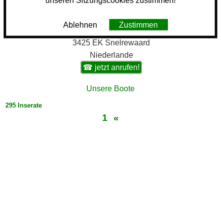
unseren Sitzungscookies zustimmen!
Smits Jachtmakelaardij BV
Ablehnen
Zustimmen
Smits Jachtmakelaardij
3425 EK Snelrewaard
Niederlande
☎ jetzt anrufen!
Unsere Boote
295 Inserate
1
«