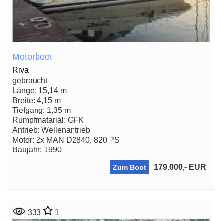
Motorboot
Riva
gebraucht
Länge: 15,14 m
Breite: 4,15 m
Tiefgang: 1,35 m
Rumpfmatarial: GFK
Antrieb: Wellenantrieb
Motor: 2x MAN D2840, 820 PS
Baujahr: 1990
179.000,- EUR
Zum Boot
333
1