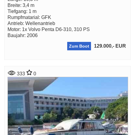
Breite: 3,4 m
Tiefgang: 1 m
Rumpfmatarial: GFK
Antrieb: Wellenantrieb
Motor: 1x Volvo Penta D6-310, 310 PS
Baujahr: 2006
129.000,- EUR
Zum Boot
333
0