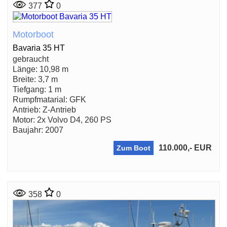
377
0
Motorboot
Bavaria 35 HT
gebraucht
Länge: 10,98 m
Breite: 3,7 m
Tiefgang: 1 m
Rumpfmatarial: GFK
Antrieb: Z-Antrieb
Motor: 2x Volvo D4, 260 PS
Baujahr: 2007
110.000,- EUR
Zum Boot
358
0